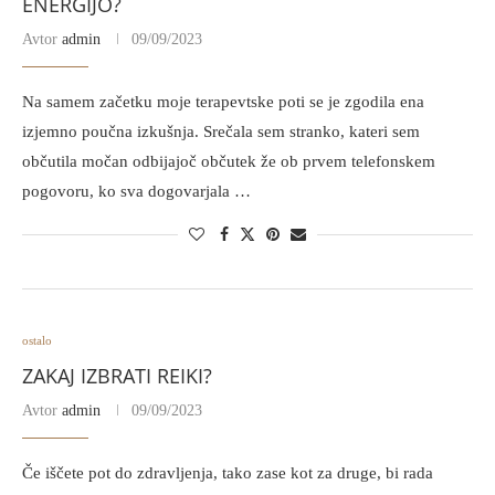
ENERGIJO?
Avtor
admin
09/09/2023
Na samem začetku moje terapevtske poti se je zgodila ena
izjemno poučna izkušnja. Srečala sem stranko, kateri sem
občutila močan odbijajoč občutek že ob prvem telefonskem
pogovoru, ko sva dogovarjala …
ostalo
ZAKAJ IZBRATI REIKI?
Avtor
admin
09/09/2023
Če iščete pot do zdravljenja, tako zase kot za druge, bi rada