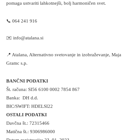
pomaga ustvariti lahkotnejši, bolj harmoničen svet.
📞
064 241 916
✉️
info@atalana.si
📍 Atalana, Alternativno svetovanje in izobraževanje, Maja
Gramc s.p.
BANČNI PODATKI
Št. računa: SI56 6100 0002 7854 867
Banka: DH d.d.
BIC/SWIFT: HDELSI22
OSTALI PODATKI
Davčna št.: 72315466
Matična št.: 9306986000