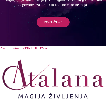
dogovoriva za termin in končno ceno tretmaja.
POKLIČI ME
Zakupi tretma: REIKI TRETMA