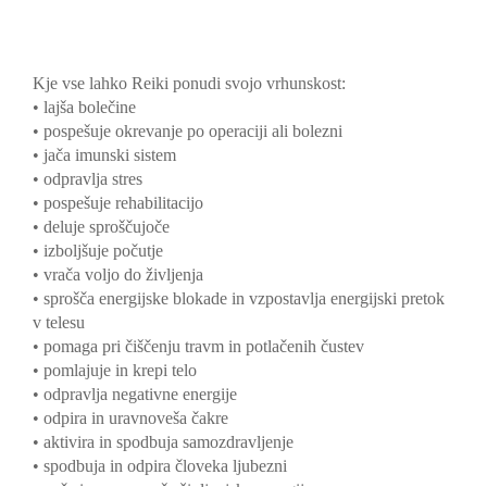
Kje vse lahko Reiki ponudi svojo vrhunskost:
• lajša bolečine
• pospešuje okrevanje po operaciji ali bolezni
• jača imunski sistem
• odpravlja stres
• pospešuje rehabilitacijo
• deluje sproščujoče
• izboljšuje počutje
• vrača voljo do življenja
• sprošča energijske blokade in vzpostavlja energijski pretok
v telesu
• pomaga pri čiščenju travm in potlačenih čustev
• pomlajuje in krepi telo
• odpravlja negativne energije
• odpira in uravnoveša čakre
• aktivira in spodbuja samozdravljenje
• spodbuja in odpira človeka ljubezni