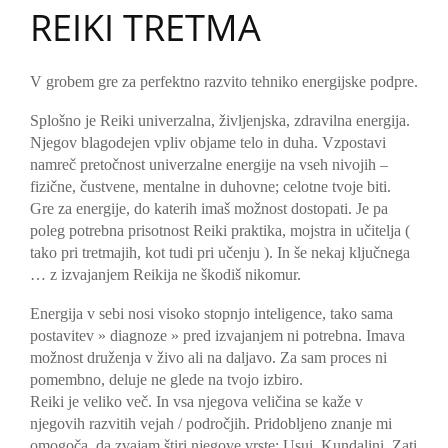
REIKI TRETMA
V grobem gre za perfektno razvito tehniko energijske podpre.
Splošno je Reiki univerzalna, življenjska, zdravilna energija.
Njegov blagodejen vpliv objame telo in duha. Vzpostavi
namreč pretočnost univerzalne energije na vseh nivojih –
fizične, čustvene, mentalne in duhovne; celotne tvoje biti.
Gre za energije, do katerih imaš možnost dostopati. Je pa
poleg potrebna prisotnost Reiki praktika, mojstra in učitelja (
tako pri tretmajih, kot tudi pri učenju ). In še nekaj ključnega
… z izvajanjem Reikija ne škodiš nikomur.
Energija v sebi nosi visoko stopnjo inteligence, tako sama
postavitev » diagnoze » pred izvajanjem ni potrebna. Imava
možnost druženja v živo ali na daljavo. Za sam proces ni
pomembno, deluje ne glede na tvojo izbiro.
Reiki je veliko več. In vsa njegova veličina se kaže v
njegovih razvitih vejah / področjih. Pridobljeno znanje mi
omogoča, da zvajam štiri njegove vrste: Usui, Kundalini, Zati