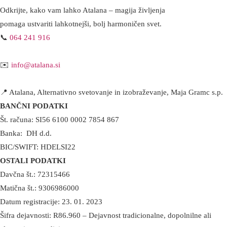
Odkrijte, kako vam lahko Atalana – magija življenja
pomaga ustvariti lahkotnejši, bolj harmoničen svet.
📞
064 241 916
✉️
info@atalana.si
📍 Atalana, Alternativno svetovanje in izobraževanje, Maja Gramc s.p.
BANČNI PODATKI
Št. računa: SI56 6100 0002 7854 867
Banka: DH d.d.
BIC/SWIFT: HDELSI22
OSTALI PODATKI
Davčna št.: 72315466
Matična št.: 9306986000
Datum registracije: 23. 01. 2023
Šifra dejavnosti: R86.960 – Dejavnost tradicionalne, dopolnilne ali