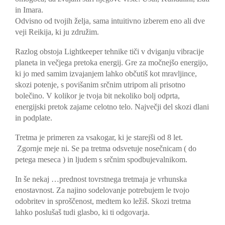
in Imara.
Odvisno od tvojih želja, sama intuitivno izberem eno ali dve
veji Reikija, ki ju združim.
Razlog obstoja Lightkeeper tehnike tiči v dviganju vibracije
planeta in večjega pretoka energij. Gre za močnejšo energijo,
ki jo med samim izvajanjem lahko občutiš kot mravljince,
skozi potenje, s povišanim srčnim utripom ali prisotno
bolečino. V kolikor je tvoja bit nekoliko bolj odprta,
energijski pretok zajame celotno telo. Največji del skozi dlani
in podplate.
Tretma je primeren za vsakogar, ki je starejši od 8 let.
Zgornje meje ni. Se pa tretma odsvetuje nosečnicam ( do
petega meseca ) in ljudem s srčnim spodbujevalnikom.
In še nekaj …prednost tovrstnega tretmaja je vrhunska
enostavnost. Za najino sodelovanje potrebujem le tvojo
odobritev in sproščenost, medtem ko ležiš. Skozi tretma
lahko poslušaš tudi glasbo, ki ti odgovarja.