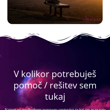
V kolikor potrebuješ
pomoč / rešitev sem
tukaj
Najprej po predhodnem pogovoru ugotoviva za kaj gre in se nato