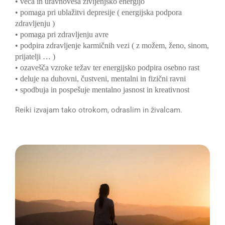
• veča in uravnoveša življenjsko energijo
• pomaga pri ublažitvi depresije ( energijska podpora
zdravljenju )
• pomaga pri zdravljenju avre
• podpira zdravljenje karmičnih vezi ( z možem, ženo, sinom,
prijatelji … )
• ozavešča vzroke težav ter energijsko podpira osebno rast
• deluje na duhovni, čustveni, mentalni in fizični ravni
• spodbuja in pospešuje mentalno jasnost in kreativnost
Reiki izvajam tako otrokom, odraslim in živalcam.