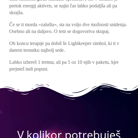
pretok energij aktiven, se najin čas lahko podaljša ali pa
skrajša.
Če se ti morda »zalušta«, sta na voljo dve možnosti snidenja.
Osebno ali na daljavo. O tem se dogovoriva skupaj.
Ob koncu terapije pa dobiš še Lightkeeper simbol, ki ti v
danem trenutku najbolj sede.
Lahko izbereš 1 tretma, ali pa 5 oz 10 njih v paketu, kjer
prejmeš tudi popust.
V kolikor potrebuješ