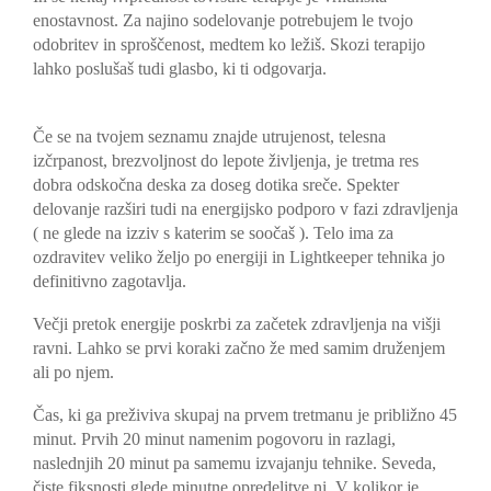
enostavnost. Za najino sodelovanje potrebujem le tvojo
odobritev in sproščenost, medtem ko ležiš. Skozi terapijo
lahko poslušaš tudi glasbo, ki ti odgovarja.
Če se na tvojem seznamu znajde utrujenost, telesna
izčrpanost, brezvoljnost do lepote življenja, je tretma res
dobra odskočna deska za doseg dotika sreče. Spekter
delovanje razširi tudi na energijsko podporo v fazi zdravljenja
( ne glede na izziv s katerim se soočaš ). Telo ima za
ozdravitev veliko željo po energiji in Lightkeeper tehnika jo
definitivno zagotavlja.
Večji pretok energije poskrbi za začetek zdravljenja na višji
ravni. Lahko se prvi koraki začno že med samim druženjem
ali po njem.
Čas, ki ga preživiva skupaj na prvem tretmanu je približno 45
minut. Prvih 20 minut namenim pogovoru in razlagi,
naslednjih 20 minut pa samemu izvajanju tehnike. Seveda,
čiste fiksnosti glede minutne opredelitve ni. V kolikor je