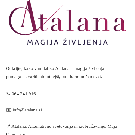
Odkrijte, kako vam lahko Atalana – magija življenja
pomaga ustvariti lahkotnejši, bolj harmoničen svet.
📞
064 241 916
✉️
info@atalana.si
📍 Atalana, Alternativno svetovanje in izobraževanje, Maja
Gramc s.p.