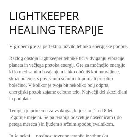
LIGHTKEEPER
HEALING TERAPIJE
V grobem gre za perfektno razvito tehniko energijske podpre.
Razlog obstoja Lightkeeper tehnike tiči v dviganju vibracije
planeta in večjega pretoka energij. Gre za močnejšo energijo,
ki jo med samim izvajanjem lahko občutiš kot mravljince,
skozi potenje, s povišanim srčnim utripom ali prisotno
bolečino. V kolikor je tvoja bit nekoliko bolj odprta,
energijski pretok zajame celotno telo. Največji del skozi dlani
in podplate.
Terapija je primeren za vsakogar, ki je starejši od 8 let.
Zgornje meje ni. Se pa terapija odsvetuje nosečnicam ( do
petega meseca ) in ljudem s srčnim spodbujevalnikom.
In še nekaj …prednost tovrstne terapije je vrhunska