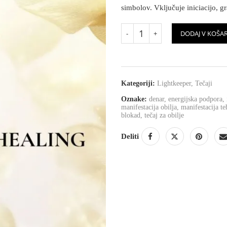
simbolov. Vključuje iniciacijo, gra
DODAJ V KOŠA
Kategoriji:
Lightkeeper
,
Tečaji
Oznake:
denar
,
energijska podpora
,
manifestacija obilja
,
manifestacija te
blokad
,
tečaj za obilje
Deliti