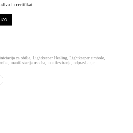
divo in certifikat.
RICO
iniciacija za obilje
,
Lightkeeper Healing
,
Lightkeeper simbole
,
hnike
,
manifestacija uspeha
,
manifestiranje
,
odpravljanje