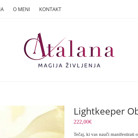
NA
O MENI
KONTAKT
Lightkeeper Ob
222,00
€
Tečaj, ki vas nauči manifestirati