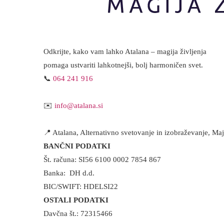
Odkrijte, kako vam lahko Atalana – magija življenja
pomaga ustvariti lahkotnejši, bolj harmoničen svet.
📞
064 241 916
✉️
info@atalana.si
📍 Atalana, Alternativno svetovanje in izobraževanje, Ma
BANČNI PODATKI
Št. računa: SI56 6100 0002 7854 867
Banka: DH d.d.
BIC/SWIFT: HDELSI22
OSTALI PODATKI
Davčna št.: 72315466