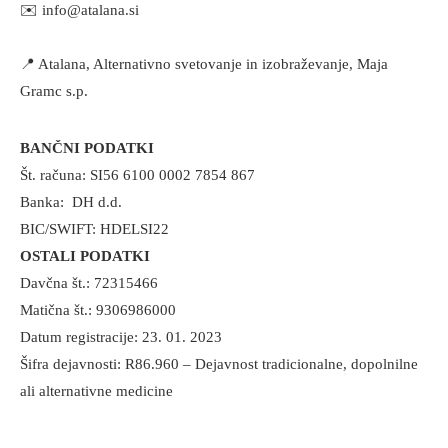
✉️
info@atalana.si
📍 Atalana, Alternativno svetovanje in izobraževanje, Maja
Gramc s.p.
BANČNI PODATKI
Št. računa: SI56 6100 0002 7854 867
Banka: DH d.d.
BIC/SWIFT: HDELSI22
OSTALI PODATKI
Davčna št.: 72315466
Matična št.: 9306986000
Datum registracije: 23. 01. 2023
Šifra dejavnosti: R86.960 – Dejavnost tradicionalne, dopolnilne
ali alternativne medicine