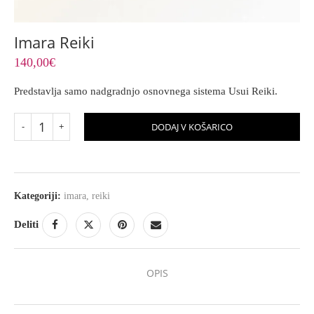
Imara Reiki
140,00
€
Predstavlja samo nadgradnjo osnovnega sistema Usui Reiki.
DODAJ V KOŠARICO
Kategoriji:
imara
,
reiki
Deliti
OPIS