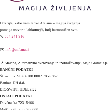
Odkrijte, kako vam lahko Atalana – magija življenja
pomaga ustvariti lahkotnejši, bolj harmoničen svet.
📞
064 241 916
✉️
info@atalana.si
📍 Atalana, Alternativno svetovanje in izobraževanje, Maja Gramc s.p.
BANČNI PODATKI
Št. računa: SI56 6100 0002 7854 867
Banka: DH d.d.
BIC/SWIFT: HDELSI22
OSTALI PODATKI
Davčna št.: 72315466
Matična št.: 9306986000