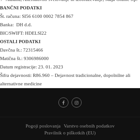
BANČNI PODATKI
Št. računa: SI56 6100 0002 7854 867
Banka: DH d.d.
BIC/SWIFT: HDELSI22
OSTALI PODATKI
Davčna št.: 72315466
Matična št.: 9306986000
Datum registracije: 23. 01. 2023
Šifra dejavnosti: R86.960 – Dejavnost tradicionalne, dopolnilne ali
alternativne medicine
Pogoji poslovanja
Varstvo osebnih podatkov
Pravilnik o piškotkih (EU)