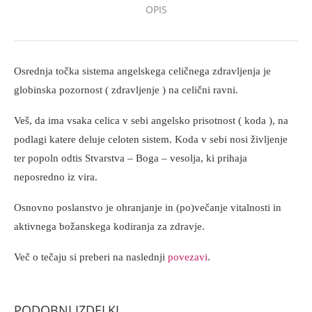
OPIS
Osrednja točka sistema angelskega celičnega zdravljenja je
globinska pozornost ( zdravljenje ) na celični ravni.
Veš, da ima vsaka celica v sebi angelsko prisotnost ( koda ), na
podlagi katere deluje celoten sistem. Koda v sebi nosi življenje
ter popoln odtis Stvarstva – Boga – vesolja, ki prihaja
neposredno iz vira.
Osnovno poslanstvo je ohranjanje in (po)večanje vitalnosti in
aktivnega božanskega kodiranja za zdravje.
Več o tečaju si preberi na naslednji
povezavi
.
PODOBNI IZDELKI