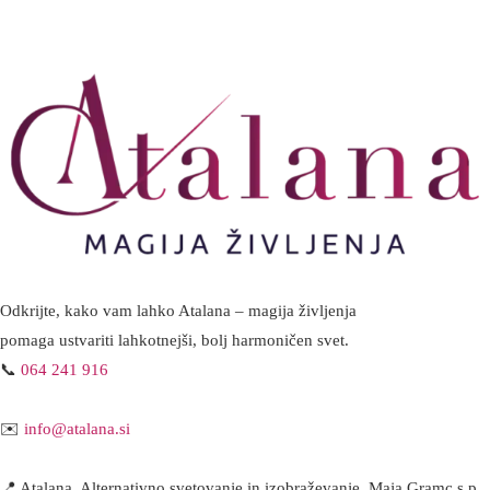
Odkrijte, kako vam lahko Atalana – magija življenja
pomaga ustvariti lahkotnejši, bolj harmoničen svet.
📞
064 241 916
✉️
info@atalana.si
📍 Atalana, Alternativno svetovanje in izobraževanje, Maja Gramc s.p.